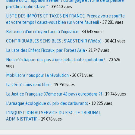
Baisse du QI, appauvrissement du langage et ruine de la pensée
par Christophe Clavé *
- 39 440 vues
LISTE DES IMPÔTS ET TAXES EN FRANCE. Prenez votre souffle
et votre temps ! calez-vous bien sur votre fauteuil
- 37 281 vues
Réflexion d’un citoyen face à l’injustice
- 34 645 vues
CONTRIBUABLES SENSIBLES : S’ABSTENIR (Vidéo)
- 30 461 vues
La liste des Enfers Fiscaux, par Forbes Asia
- 21 747 vues
Nous n’échapperons pas à une inéluctable spoliation !
- 20 526
vues
Mobilisons nous pour la révolution
- 20 071 vues
La vérité nous rend libre
- 19 790 vues
La Justice Française 37ème sur 43 pays européens ?!
- 19 746 vues
L’arnaque écologique du prix des carburants
- 19 225 vues
L’INQUISITION AU SERVICE DU FISC: LE TRIBUNAL
ADMINISTRATIF.
- 19 076 vues