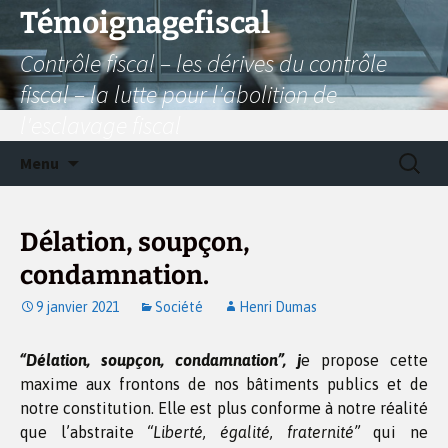
Aller
Témoignagefiscal
au
Contrôle fiscal – les dérives du contrôle
contenu
fiscal – la lutte pour l'abolition de
l'esclavage fiscal
Recherc
Menu
Délation, soupçon,
condamnation.
9 janvier 2021
Société
Henri Dumas
“Délation, soupçon, condamnation”, j
e propose cette
maxime aux frontons de nos bâtiments publics et de
notre constitution. Elle est plus conforme à notre réalité
que l’abstraite
“Liberté, égalité, fraternité”
qui ne