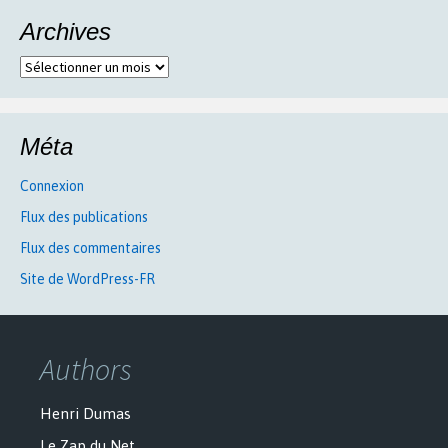
Archives
Archives
Méta
Connexion
Flux des publications
Flux des commentaires
Site de WordPress-FR
Authors
Henri Dumas
Le Zap du Net