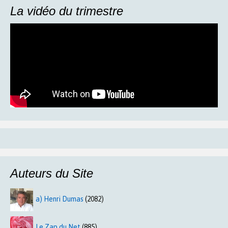
La vidéo du trimestre
Auteurs du Site
a) Henri Dumas
(2082)
Le Zap du Net
(885)