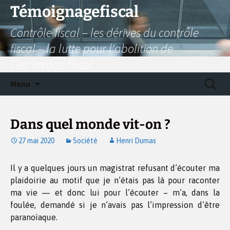
Aller
Témoignagefiscal
au
Contrôle fiscal – les dérives du contrôle
contenu
fiscal – la lutte pour l'abolition de
l'esclavage fiscal
Recherc
Menu
Dans quel monde vit-on ?
27 mai 2020
Société
Henri Dumas
Il y a quelques jours un magistrat refusant d’écouter ma
plaidoirie au motif que je n’étais pas là pour raconter
ma vie — et donc lui pour l’écouter – m’a, dans la
foulée, demandé si je n’avais pas l’impression d’être
paranoïaque.