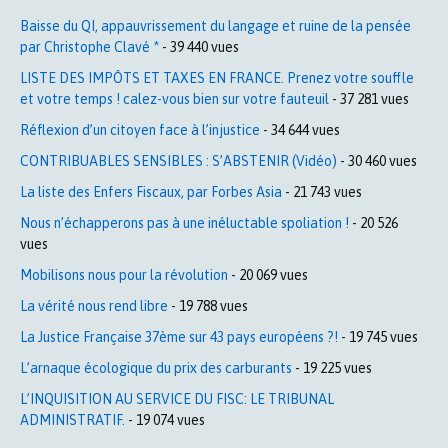
Baisse du QI, appauvrissement du langage et ruine de la pensée
par Christophe Clavé *
- 39 440 vues
LISTE DES IMPÔTS ET TAXES EN FRANCE. Prenez votre souffle
et votre temps ! calez-vous bien sur votre fauteuil
- 37 281 vues
Réflexion d’un citoyen face à l’injustice
- 34 644 vues
CONTRIBUABLES SENSIBLES : S’ABSTENIR (Vidéo)
- 30 460 vues
La liste des Enfers Fiscaux, par Forbes Asia
- 21 743 vues
Nous n’échapperons pas à une inéluctable spoliation !
- 20 526
vues
Mobilisons nous pour la révolution
- 20 069 vues
La vérité nous rend libre
- 19 788 vues
La Justice Française 37ème sur 43 pays européens ?!
- 19 745 vues
L’arnaque écologique du prix des carburants
- 19 225 vues
L’INQUISITION AU SERVICE DU FISC: LE TRIBUNAL
ADMINISTRATIF.
- 19 074 vues