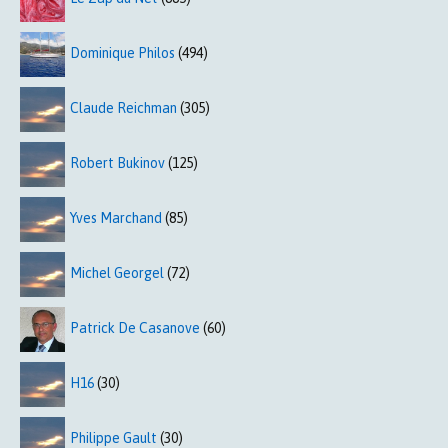
Dominique Philos
(494)
Claude Reichman
(305)
Robert Bukinov
(125)
Yves Marchand
(85)
Michel Georgel
(72)
Patrick De Casanove
(60)
H16
(30)
Philippe Gault
(30)