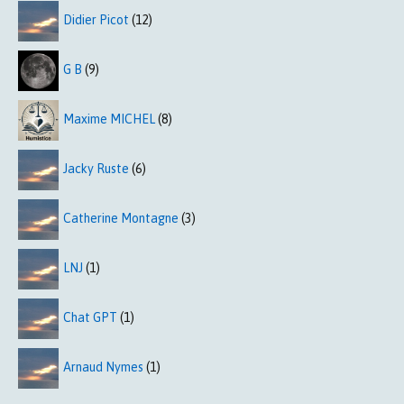
Didier Picot
(12)
G B
(9)
Maxime MICHEL
(8)
Jacky Ruste
(6)
Catherine Montagne
(3)
LNJ
(1)
Chat GPT
(1)
Arnaud Nymes
(1)