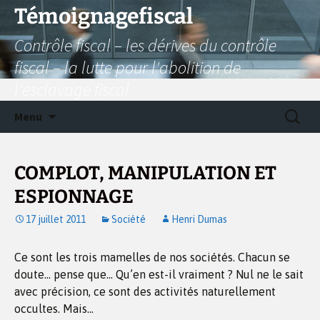
Aller
Témoignagefiscal
au
Contrôle fiscal – les dérives du contrôle
contenu
fiscal – la lutte pour l'abolition de
l'esclavage fiscal
Recherc
Menu
COMPLOT, MANIPULATION ET
ESPIONNAGE
17 juillet 2011
Société
Henri Dumas
Ce sont les trois mamelles de nos sociétés. Chacun se
doute… pense que… Qu’en est-il vraiment ? Nul ne le sait
avec précision, ce sont des activités naturellement
occultes. Mais…