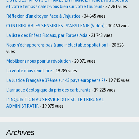
et votre temps ! calez-vous bien sur votre fauteuil
- 37 281 vues
Réflexion d’un citoyen face à l’injustice
- 34 645 vues
CONTRIBUABLES SENSIBLES : S’ABSTENIR (Vidéo)
- 30 460 vues
La liste des Enfers Fiscaux, par Forbes Asia
- 21 743 vues
Nous n’échapperons pas à une inéluctable spoliation !
- 20 526
vues
Mobilisons nous pour la révolution
- 20 071 vues
La vérité nous rend libre
- 19 789 vues
La Justice Française 37ème sur 43 pays européens ?!
- 19 745 vues
L’arnaque écologique du prix des carburants
- 19 225 vues
L’INQUISITION AU SERVICE DU FISC: LE TRIBUNAL
ADMINISTRATIF.
- 19 075 vues
Archives