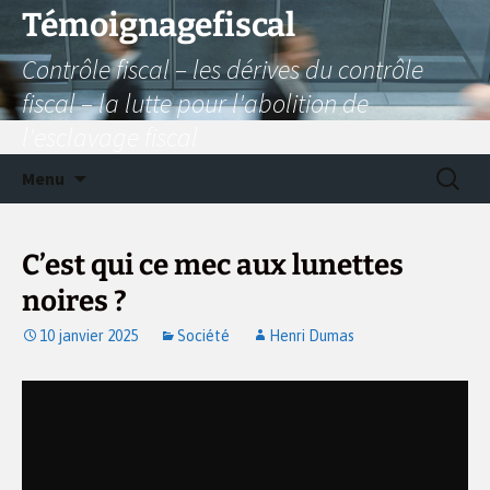
Aller
Témoignagefiscal
au
Contrôle fiscal – les dérives du contrôle
contenu
fiscal – la lutte pour l'abolition de
l'esclavage fiscal
Recherc
Menu
C’est qui ce mec aux lunettes
noires ?
10 janvier 2025
Société
Henri Dumas