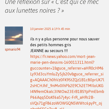
Une réflexion sur «
C’est qui ce mec
articles
aux lunettes noires ?
»
10 janvier 2025 à 19 h 45 min
ils n y a plus personne pour nous sauver
des petits hommes gris
spmario94
JEANNE au secours !!!
https://fr.news.yahoo.com/mort-jean-
marie-pen-dessins-160011311.html?
guccounter=1&guce_referrer=aHR0cHM6
Ly93d3cuYmluZy5jb20v&guce_referrer_si
g=AQAAACh0hVz0FK9StZQz1B1c80prUK7l
2sHCHJhF_9nMv0IhPb2E9Ch2ETMIloUKG
I4N9emOkaIc3INtOw23ErB1BSYpPmEbmb
P66Aqq5DoKf6a57j4yc-FrR_aHRr2B-
sVQs71gF86zoWOWGQN5WWtc6pyPt_oj
ehxtbS5CoTsu8_aU