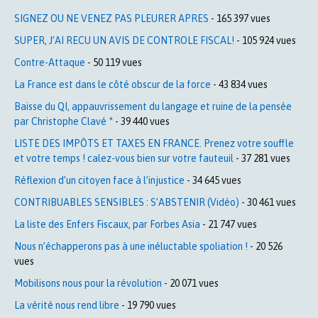
SIGNEZ OU NE VENEZ PAS PLEURER APRES
- 165 397 vues
SUPER, J’AI RECU UN AVIS DE CONTROLE FISCAL!
- 105 924 vues
Contre-Attaque
- 50 119 vues
La France est dans le côté obscur de la force
- 43 834 vues
Baisse du QI, appauvrissement du langage et ruine de la pensée
par Christophe Clavé *
- 39 440 vues
LISTE DES IMPÔTS ET TAXES EN FRANCE. Prenez votre souffle
et votre temps ! calez-vous bien sur votre fauteuil
- 37 281 vues
Réflexion d’un citoyen face à l’injustice
- 34 645 vues
CONTRIBUABLES SENSIBLES : S’ABSTENIR (Vidéo)
- 30 461 vues
La liste des Enfers Fiscaux, par Forbes Asia
- 21 747 vues
Nous n’échapperons pas à une inéluctable spoliation !
- 20 526
vues
Mobilisons nous pour la révolution
- 20 071 vues
La vérité nous rend libre
- 19 790 vues