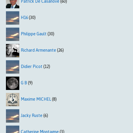
Patrick De Casanove
(60)
H16
(30)
Philippe Gault
(30)
Richard Armenante
(26)
Didier Picot
(12)
G B
(9)
Maxime MICHEL
(8)
Jacky Ruste
(6)
Catherine Montagne
(3)