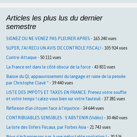
Articles les plus lus du dernier
semestre
SIGNEZ OU NE VENEZ PAS PLEURER APRES
- 165 240 vues
SUPER, J’AI RECU UN AVIS DE CONTROLE FISCAL!
- 105 924 vues
Contre-Attaque
- 50 111 vues
La France est dans le côté obscur de la force
- 43 831 vues
Baisse du QI, appauvrissement du langage et ruine de la pensée
par Christophe Clavé *
- 39 440 vues
LISTE DES IMPÔTS ET TAXES EN FRANCE. Prenez votre souffle
et votre temps ! calez-vous bien sur votre fauteuil
- 37 281 vues
Réflexion d’un citoyen face à l’injustice
- 34 644 vues
CONTRIBUABLES SENSIBLES : S’ABSTENIR (Vidéo)
- 30 460 vues
La liste des Enfers Fiscaux, par Forbes Asia
- 21 743 vues
Nous n’échapperons pas à une inéluctable spoliation !
- 20 526