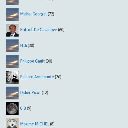
Michel Georgel
(72)
Patrick De Casanove
(60)
H16
(30)
Philippe Gault
(30)
Richard Armenante
(26)
Didier Picot
(12)
G B
(9)
Maxime MICHEL
(8)