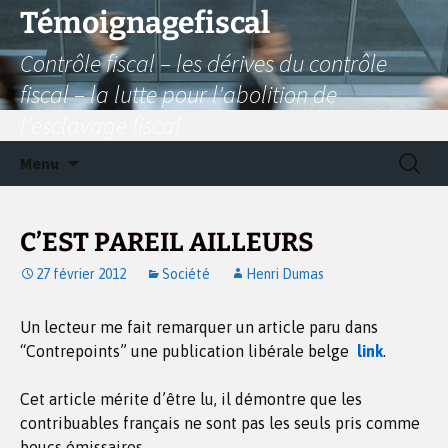
Aller
Témoignagefiscal
au
Contrôle fiscal – les dérives du contrôle
contenu
fiscal – la lutte pour l'abolition de
l'esclavage fiscal
Recherc
Menu
C’EST PAREIL AILLEURS
27 février 2012
Société
Henri Dumas
Un lecteur me fait remarquer un article paru dans
“Contrepoints” une publication libérale belge
link
.
Cet article mérite d’être lu, il démontre que les
contribuables français ne sont pas les seuls pris comme
boucs émissaires.