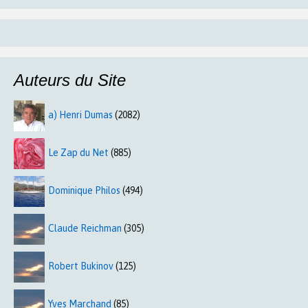
Auteurs du Site
a) Henri Dumas
(2082)
Le Zap du Net
(885)
Dominique Philos
(494)
Claude Reichman
(305)
Robert Bukinov
(125)
Yves Marchand
(85)