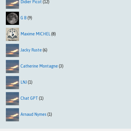
Didier Picot
(12)
G B
(9)
Maxime MICHEL
(8)
Jacky Ruste
(6)
Catherine Montagne
(3)
LNJ
(1)
Chat GPT
(1)
Arnaud Nymes
(1)