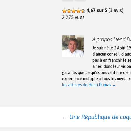
4,67 sur 5
(3 avis)
2 275 vues
A propos Henri 
Je suis né le 2 Août 1
d'aucun conseil, d'auc
pas à en franchir le s
ainés, donc leur visio
garantis que ce qu'ils peuvent lire de 
expérience multiple à tous les niveau
les articles de Henri Dumas
→
Navigation
←
Une République de coqu