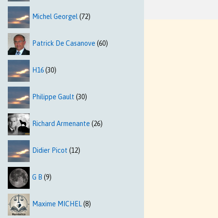
Michel Georgel
(72)
Patrick De Casanove
(60)
H16
(30)
Philippe Gault
(30)
Richard Armenante
(26)
Didier Picot
(12)
G B
(9)
Maxime MICHEL
(8)