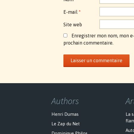
E-mail
*
Site web
Enregistrer mon nom, mon e-
prochain commentaire.
Authors
Ar
Henri Dumas
La 
fla
Le Zap du Net
Auto
Dominique Philos