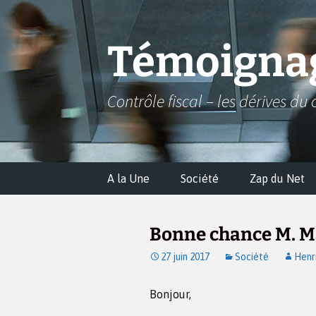
Aller
au
contenu
Témoignag
Contrôle fiscal – les dérives du 
A la Une
Société
Zap du Net
Bonne chance M. M
27 juin 2017
Société
Henr
Bonjour,