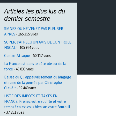
Articles les plus lus du
dernier semestre
SIGNEZ OU NE VENEZ PAS PLEURER
APRES
- 165 355 vues
SUPER, J’AI RECU UN AVIS DE CONTROLE
FISCAL!
- 105 924 vues
Contre-Attaque
- 50 117 vues
La France est dans le côté obscur de la
force
- 43 833 vues
Baisse du QI, appauvrissement du langage
et ruine de la pensée par Christophe
Clavé *
- 39 440 vues
LISTE DES IMPÔTS ET TAXES EN
FRANCE. Prenez votre souffle et votre
temps ! calez-vous bien sur votre fauteuil
- 37 281 vues