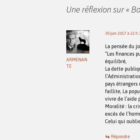
des
Une réflexion sur «
Bo
articles
30 juin 2017 à 22 h
La pensée du jo
“Les finances p
ARMENAN
équilibré,
TE
La dette publiq
l’Administratio
pays étrangers
faillite, La pop
vivre de l’aide
Moralité : la c
excès de l’hom
Celui qui oubli
Répondre