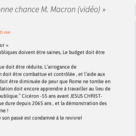
nne chance M. Macron (vidéo)
»
 35 min
ur =
ubliques doivent être saines, Le budget doit être
ue doit être réduite, L’arrogance de
n doit être combattue et contrôlée , et l’aide aux
 doit être diminuée de peur que Rome ne tombe en
ulation doit encore apprendre à travailler au lieu de
 publique.” Cicéron -55 ans avant JESUS CHRIST-
rise dure depuis 2065 ans , et la démonstration des
me !
e son passé est condamné à le revivre!