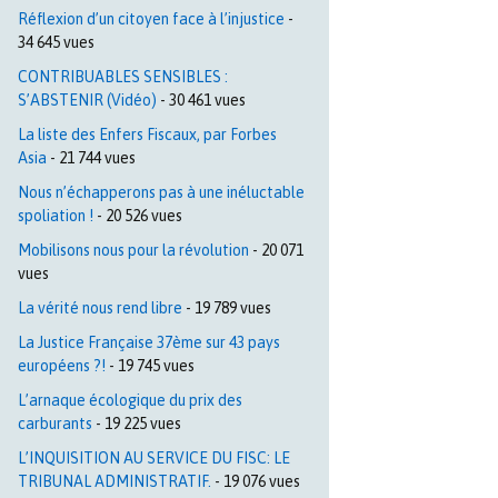
Réflexion d’un citoyen face à l’injustice
-
34 645 vues
CONTRIBUABLES SENSIBLES :
S’ABSTENIR (Vidéo)
- 30 461 vues
La liste des Enfers Fiscaux, par Forbes
Asia
- 21 744 vues
Nous n’échapperons pas à une inéluctable
spoliation !
- 20 526 vues
Mobilisons nous pour la révolution
- 20 071
vues
La vérité nous rend libre
- 19 789 vues
La Justice Française 37ème sur 43 pays
européens ?!
- 19 745 vues
L’arnaque écologique du prix des
carburants
- 19 225 vues
L’INQUISITION AU SERVICE DU FISC: LE
TRIBUNAL ADMINISTRATIF.
- 19 076 vues