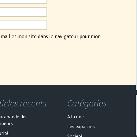
mail et mon site dans le navigateur pour mon
ticles récents
Catégories
sarabande des
A la une
mbeurs
Les expatriés
rité
Société