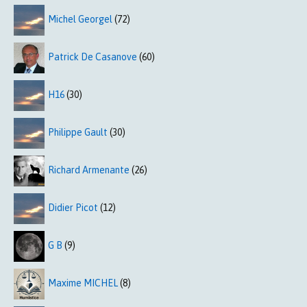
Michel Georgel
(72)
Patrick De Casanove
(60)
H16
(30)
Philippe Gault
(30)
Richard Armenante
(26)
Didier Picot
(12)
G B
(9)
Maxime MICHEL
(8)