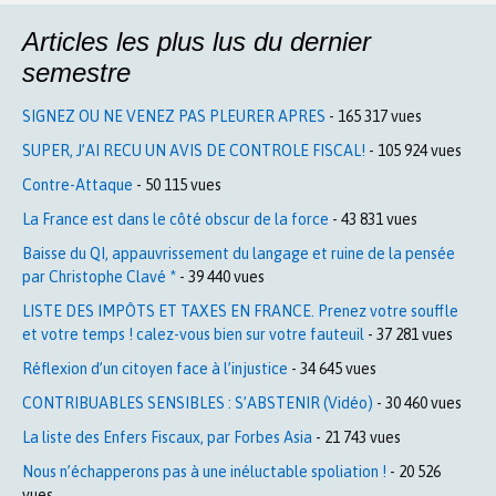
Articles les plus lus du dernier
semestre
SIGNEZ OU NE VENEZ PAS PLEURER APRES
- 165 317 vues
SUPER, J’AI RECU UN AVIS DE CONTROLE FISCAL!
- 105 924 vues
Contre-Attaque
- 50 115 vues
La France est dans le côté obscur de la force
- 43 831 vues
Baisse du QI, appauvrissement du langage et ruine de la pensée
par Christophe Clavé *
- 39 440 vues
LISTE DES IMPÔTS ET TAXES EN FRANCE. Prenez votre souffle
et votre temps ! calez-vous bien sur votre fauteuil
- 37 281 vues
Réflexion d’un citoyen face à l’injustice
- 34 645 vues
CONTRIBUABLES SENSIBLES : S’ABSTENIR (Vidéo)
- 30 460 vues
La liste des Enfers Fiscaux, par Forbes Asia
- 21 743 vues
Nous n’échapperons pas à une inéluctable spoliation !
- 20 526
vues