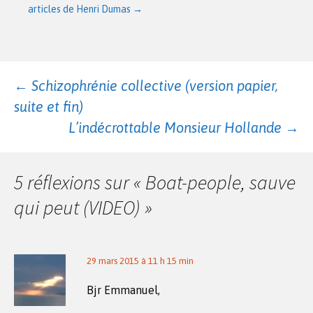
articles de Henri Dumas
→
Navigation
←
Schizophrénie collective (version papier,
suite et fin)
des
L’indécrottable Monsieur Hollande
→
articles
5 réflexions sur «
Boat-people, sauve
qui peut (VIDEO)
»
29 mars 2015 à 11 h 15 min
Bjr Emmanuel,