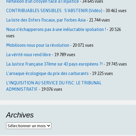
Réflexion d’un citoyen face à l’injustice
- 34 645 vues
CONTRIBUABLES SENSIBLES : S’ABSTENIR (Vidéo)
- 30 461 vues
La liste des Enfers Fiscaux, par Forbes Asia
- 21 744 vues
Nous n’échapperons pas à une inéluctable spoliation !
- 20 526
vues
Mobilisons nous pour la révolution
- 20 071 vues
La vérité nous rend libre
- 19 789 vues
La Justice Française 37ème sur 43 pays européens ?!
- 19 745 vues
L’arnaque écologique du prix des carburants
- 19 225 vues
L’INQUISITION AU SERVICE DU FISC: LE TRIBUNAL
ADMINISTRATIF.
- 19 076 vues
Archives
Archives