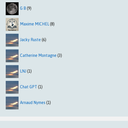
G B
(9)
Maxime MICHEL
(8)
Jacky Ruste
(6)
Catherine Montagne
(3)
LNJ
(1)
Chat GPT
(1)
Arnaud Nymes
(1)