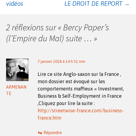
vidéos
LE DROIT DE REPORT
→
des
2 réflexions sur «
Bercy Paper’s
articles
(l’Empire du Mal) suite …
»
7 janvier 2018 à 14 h 51 min
Lire ce site Anglo-saxon sur la France ,
mon dossier est évoqué sur les
ARMENAN
comportements maffieux = Investment,
TE
Business & Self-Employment in France
,Cliquez pour lire la suite :
http://streetwise-france.com/business-
france.htm
Répondre