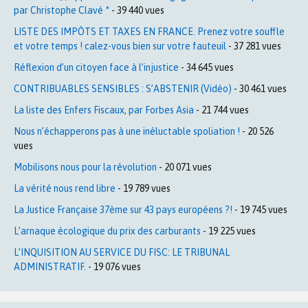
par Christophe Clavé *
- 39 440 vues
LISTE DES IMPÔTS ET TAXES EN FRANCE. Prenez votre souffle
et votre temps ! calez-vous bien sur votre fauteuil
- 37 281 vues
Réflexion d’un citoyen face à l’injustice
- 34 645 vues
CONTRIBUABLES SENSIBLES : S’ABSTENIR (Vidéo)
- 30 461 vues
La liste des Enfers Fiscaux, par Forbes Asia
- 21 744 vues
Nous n’échapperons pas à une inéluctable spoliation !
- 20 526
vues
Mobilisons nous pour la révolution
- 20 071 vues
La vérité nous rend libre
- 19 789 vues
La Justice Française 37ème sur 43 pays européens ?!
- 19 745 vues
L’arnaque écologique du prix des carburants
- 19 225 vues
L’INQUISITION AU SERVICE DU FISC: LE TRIBUNAL
ADMINISTRATIF.
- 19 076 vues