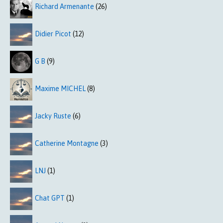
Richard Armenante
(26)
Didier Picot
(12)
G B
(9)
Maxime MICHEL
(8)
Jacky Ruste
(6)
Catherine Montagne
(3)
LNJ
(1)
Chat GPT
(1)