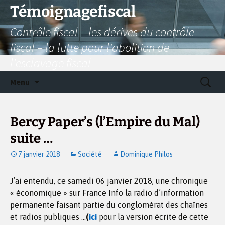
Aller
Témoignagefiscal
au
Contrôle fiscal – les dérives du contrôle
contenu
fiscal – la lutte pour l'abolition de
l'esclavage fiscal
Recherc
Menu
Bercy Paper’s (l’Empire du Mal)
suite …
7 janvier 2018
Société
Dominique Philos
J’ai entendu, ce samedi 06 janvier 2018, une chronique
« économique » sur France Info la radio d’information
permanente faisant partie du conglomérat des chaînes
et radios publiques …
(
ici
pour la version écrite de cette