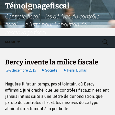
Aller
Témoignagefiscal
au
Contrôle fiscal – les dérives du contrôle
contenu
fiscal – la lutte pour l'abolition de
l'esclavage fiscal
Recherc
Menu
Bercy invente la milice fiscale
6 décembre 2015
Société
Henri Dumas
Naguère il fut un temps, pas si lointain, où Bercy
affirmait, juré craché, que les contrôles fiscaux n’étaient
jamais initiés suite à une lettre de dénonciation, que,
parole de contrôleur fiscal, les missives de ce type
allaient directement à la poubelle.