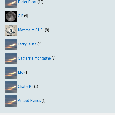
Didier Picot
(12)
G B
(9)
Maxime MICHEL
(8)
Jacky Ruste
(6)
Catherine Montagne
(3)
LNJ
(1)
Chat GPT
(1)
Arnaud Nymes
(1)