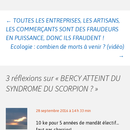
Navigation
←
TOUTES LES ENTREPRISES, LES ARTISANS,
LES COMMERÇANTS SONT DES FRAUDEURS
des
EN PUISSANCE, DONC ILS FRAUDENT !
Ecologie : combien de morts à venir ? (vidéo)
→
articles
3 réflexions sur «
BERCY ATTEINT DU
SYNDROME DU SCORPION ?
»
28 septembre 2016 à 14 h 33 min
10 ke pour 5 années de mandât électif…
faut pas charrier!