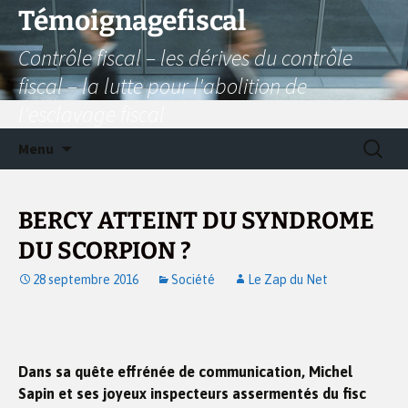
Aller
Témoignagefiscal
au
Contrôle fiscal – les dérives du contrôle
contenu
fiscal – la lutte pour l'abolition de
l'esclavage fiscal
Recherc
Menu
BERCY ATTEINT DU SYNDROME
DU SCORPION ?
28 septembre 2016
Société
Le Zap du Net
Dans sa quête effrénée de communication, Michel
Sapin et ses joyeux inspecteurs assermentés du fisc