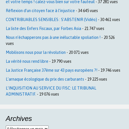
et votre temps ! calez-vous bien sur votre fauteuil
- 37 281 vues
Réflexion d’un citoyen face à l’injustice
- 34 645 vues
CONTRIBUABLES SENSIBLES : S’ABSTENIR (Vidéo)
- 30 461 vues
La liste des Enfers Fiscaux, par Forbes Asia
- 21 747 vues
Nous n’échapperons pas à une inéluctable spoliation !
- 20 526
vues
Mobilisons nous pour la révolution
- 20 071 vues
La vérité nous rend libre
- 19 790 vues
La Justice Française 37ème sur 43 pays européens ?!
- 19 746 vues
L’arnaque écologique du prix des carburants
- 19 225 vues
L’INQUISITION AU SERVICE DU FISC: LE TRIBUNAL
ADMINISTRATIF.
- 19 076 vues
Archives
Archives