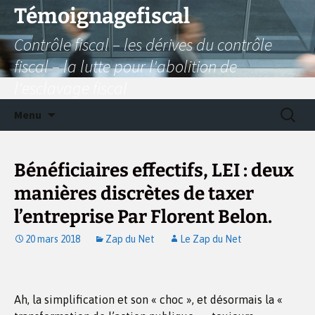
Aller
Témoignagefiscal
au
Contrôle fiscal – les dérives du contrôle
contenu
fiscal – la lutte pour l'abolition de
l'esclavage fiscal
Recherc
Menu
Bénéficiaires effectifs, LEI : deux
manières discrètes de taxer
l’entreprise Par Florent Belon.
20 mars 2018
Zap du Net
Le Zap du Net
Ah, la simplification et son « choc », et désormais la «