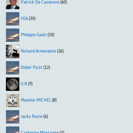
Patrick De Casanove
(60)
H16
(30)
Philippe Gault
(30)
Richard Armenante
(26)
Didier Picot
(12)
G B
(9)
Maxime MICHEL
(8)
Jacky Ruste
(6)
Catherine Montagne
(3)