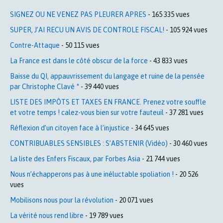
SIGNEZ OU NE VENEZ PAS PLEURER APRES
- 165 335 vues
SUPER, J’AI RECU UN AVIS DE CONTROLE FISCAL!
- 105 924 vues
Contre-Attaque
- 50 115 vues
La France est dans le côté obscur de la force
- 43 833 vues
Baisse du QI, appauvrissement du langage et ruine de la pensée
par Christophe Clavé *
- 39 440 vues
LISTE DES IMPÔTS ET TAXES EN FRANCE. Prenez votre souffle
et votre temps ! calez-vous bien sur votre fauteuil
- 37 281 vues
Réflexion d’un citoyen face à l’injustice
- 34 645 vues
CONTRIBUABLES SENSIBLES : S’ABSTENIR (Vidéo)
- 30 460 vues
La liste des Enfers Fiscaux, par Forbes Asia
- 21 744 vues
Nous n’échapperons pas à une inéluctable spoliation !
- 20 526
vues
Mobilisons nous pour la révolution
- 20 071 vues
La vérité nous rend libre
- 19 789 vues