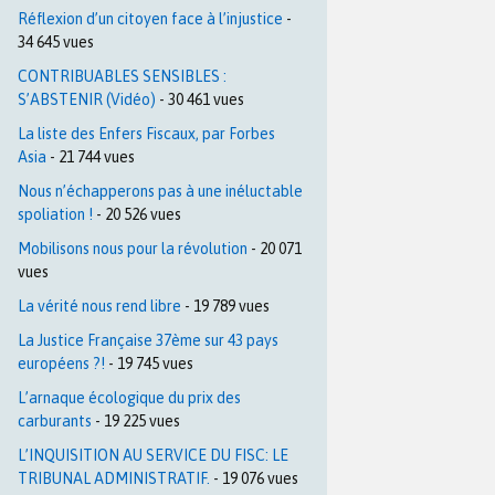
Réflexion d’un citoyen face à l’injustice
-
34 645 vues
CONTRIBUABLES SENSIBLES :
S’ABSTENIR (Vidéo)
- 30 461 vues
La liste des Enfers Fiscaux, par Forbes
Asia
- 21 744 vues
Nous n’échapperons pas à une inéluctable
spoliation !
- 20 526 vues
Mobilisons nous pour la révolution
- 20 071
vues
La vérité nous rend libre
- 19 789 vues
La Justice Française 37ème sur 43 pays
européens ?!
- 19 745 vues
L’arnaque écologique du prix des
carburants
- 19 225 vues
L’INQUISITION AU SERVICE DU FISC: LE
TRIBUNAL ADMINISTRATIF.
- 19 076 vues