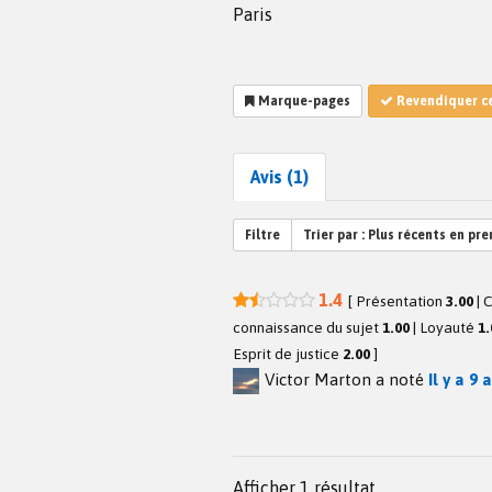
Paris
Marque-pages
Revendiquer c
Avis (1)
Filtre
Trier par :
Plus récents en pre
1.4
[
Présentation
3.00
|
C
connaissance du sujet
1.00
|
Loyauté
1.
Esprit de justice
2.00
]
Victor Marton
a noté
Il y a 9 
Afficher 1 résultat