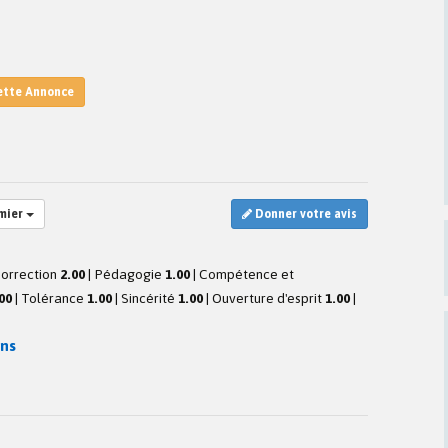
ette Annonce
mier
Donner votre avis
orrection
2.00
|
Pédagogie
1.00
|
Compétence et
00
|
Tolérance
1.00
|
Sincérité
1.00
|
Ouverture d'esprit
1.00
|
ans