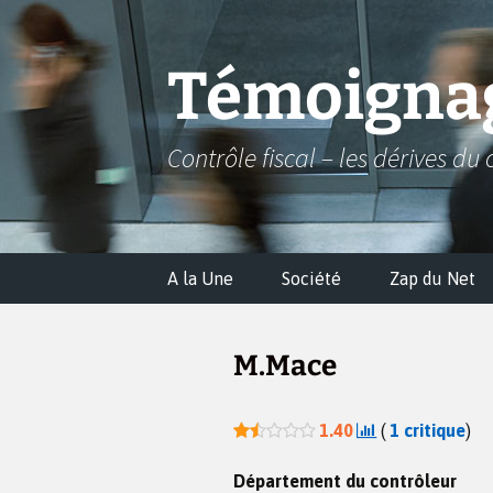
Aller
au
contenu
Témoignag
Contrôle fiscal – les dérives du 
A la Une
Société
Zap du Net
M.Mace
1.40
(
1
critique
)
Département du contrôleur