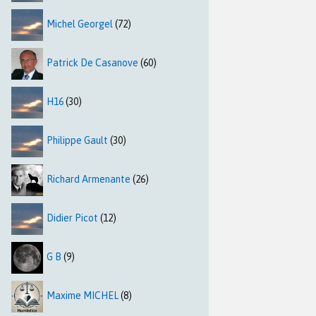
Michel Georgel
(72)
Patrick De Casanove
(60)
H16
(30)
Philippe Gault
(30)
Richard Armenante
(26)
Didier Picot
(12)
G B
(9)
Maxime MICHEL
(8)