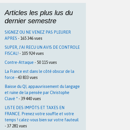
Articles les plus lus du
dernier semestre
SIGNEZ OU NE VENEZ PAS PLEURER
APRES
- 165 346 vues
SUPER, J’AI RECU UN AVIS DE CONTROLE
FISCAL!
- 105 924 vues
Contre-Attaque
- 50 115 vues
La France est dans le côté obscur de la
force
- 43 833 vues
Baisse du QI, appauvrissement du langage
et ruine de la pensée par Christophe
Clavé *
- 39 440 vues
LISTE DES IMPÔTS ET TAXES EN
FRANCE. Prenez votre souffle et votre
temps ! calez-vous bien sur votre fauteuil
- 37 281 vues