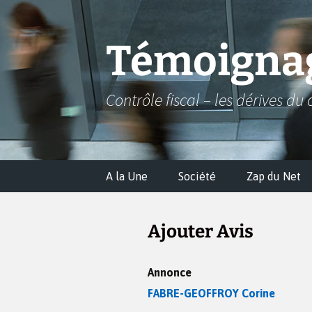
Aller
au
contenu
Témoignag
Contrôle fiscal – les dérives du 
A la Une
Société
Zap du Net
Ajouter Avis
Annonce
FABRE-GEOFFROY Corine