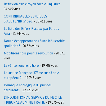
Réflexion d’un citoyen face à l’injustice
-
34 645 vues
CONTRIBUABLES SENSIBLES :
S’ABSTENIR (Vidéo)
- 30 461 vues
La liste des Enfers Fiscaux, par Forbes
Asia
- 21 744 vues
Nous n’échapperons pas à une inéluctable
spoliation !
- 20 526 vues
Mobilisons nous pour la révolution
- 20 071
vues
La vérité nous rend libre
- 19 789 vues
La Justice Française 37ème sur 43 pays
européens ?!
- 19 745 vues
L’arnaque écologique du prix des
carburants
- 19 225 vues
L’INQUISITION AU SERVICE DU FISC: LE
TRIBUNAL ADMINISTRATIF.
- 19 075 vues