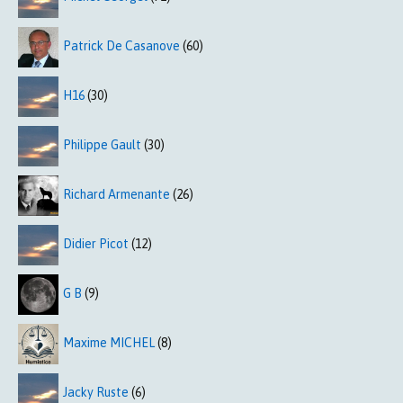
Patrick De Casanove
(60)
H16
(30)
Philippe Gault
(30)
Richard Armenante
(26)
Didier Picot
(12)
G B
(9)
Maxime MICHEL
(8)
Jacky Ruste
(6)