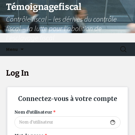
Aller
Témoignagefiscal
au
Contrôle fiscal – les dérives du contrôle
contenu
fiscal – la lutte pour l'abolition de
l'esclavage fiscal
Recherc
Menu
Log In
Connectez-vous à votre compte
Nom d'utilisateur
*
face