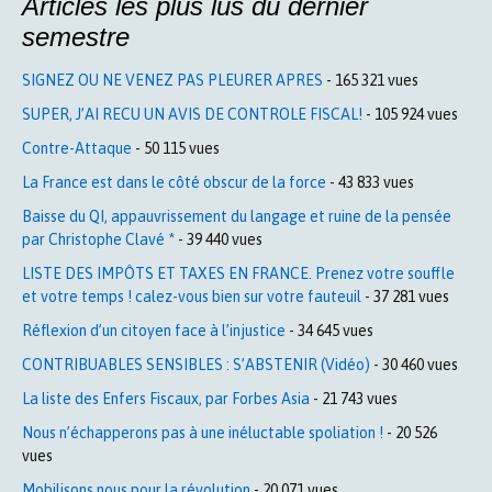
Articles les plus lus du dernier
semestre
SIGNEZ OU NE VENEZ PAS PLEURER APRES
- 165 321 vues
SUPER, J’AI RECU UN AVIS DE CONTROLE FISCAL!
- 105 924 vues
Contre-Attaque
- 50 115 vues
La France est dans le côté obscur de la force
- 43 833 vues
Baisse du QI, appauvrissement du langage et ruine de la pensée
par Christophe Clavé *
- 39 440 vues
LISTE DES IMPÔTS ET TAXES EN FRANCE. Prenez votre souffle
et votre temps ! calez-vous bien sur votre fauteuil
- 37 281 vues
Réflexion d’un citoyen face à l’injustice
- 34 645 vues
CONTRIBUABLES SENSIBLES : S’ABSTENIR (Vidéo)
- 30 460 vues
La liste des Enfers Fiscaux, par Forbes Asia
- 21 743 vues
Nous n’échapperons pas à une inéluctable spoliation !
- 20 526
vues
Mobilisons nous pour la révolution
- 20 071 vues